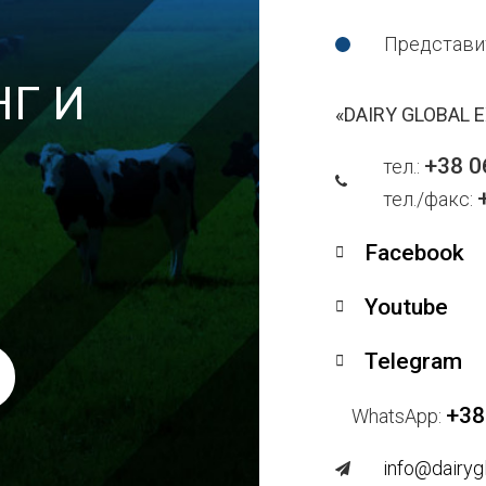
Представи
НГ И
«DAIRY GLOBAL 
+38 0
тел.:
тел./факс:
Facebook
Youtube
Telegram
+38
WhatsApp:
info@dairyg